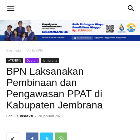
Beranda
ATR/BPN
ATR/BPN
Daerah
Jembrana
BPN Laksanakan
Pembinaan dan
Pengawasan PPAT di
Kabupaten Jembrana
Penulis
Redaksi
-
20 Januari 2026