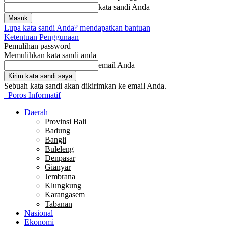
kata sandi Anda
Lupa kata sandi Anda? mendapatkan bantuan
Ketentuan Penggunaan
Pemulihan password
Memulihkan kata sandi anda
email Anda
Sebuah kata sandi akan dikirimkan ke email Anda.
Poros Informatif
Daerah
Provinsi Bali
Badung
Bangli
Buleleng
Denpasar
Gianyar
Jembrana
Klungkung
Karangasem
Tabanan
Nasional
Ekonomi