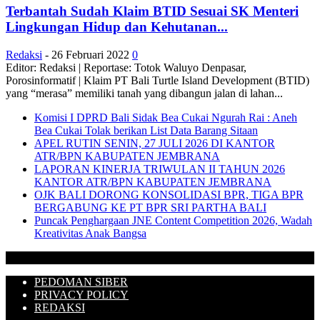
Terbantah Sudah Klaim BTID Sesuai SK Menteri
Lingkungan Hidup dan Kehutanan...
Redaksi
-
26 Februari 2022
0
Editor: Redaksi | Reportase: Totok Waluyo Denpasar,
Porosinformatif | Klaim PT Bali Turtle Island Development (BTID)
yang “merasa” memiliki tanah yang dibangun jalan di lahan...
Komisi I DPRD Bali Sidak Bea Cukai Ngurah Rai : Aneh
Bea Cukai Tolak berikan List Data Barang Sitaan
APEL RUTIN SENIN, 27 JULI 2026 DI KANTOR
ATR/BPN KABUPATEN JEMBRANA
LAPORAN KINERJA TRIWULAN II TAHUN 2026
KANTOR ATR/BPN KABUPATEN JEMBRANA
OJK BALI DORONG KONSOLIDASI BPR, TIGA BPR
BERGABUNG KE PT BPR SRI PARTHA BALI
Puncak Penghargaan JNE Content Competition 2026, Wadah
Kreativitas Anak Bangsa
PEDOMAN SIBER
PRIVACY POLICY
REDAKSI