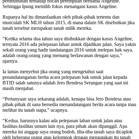
pembunuhan terhadap bocah perempuan bernama Angeline.
Sehingga Ipung memilih fokus menangani kasus Angeline.
Rupanya hal itu dimanfaatkan oleh pihak-pihak tertentu dan
munculah SK MLH tahun 2015, di mana dalam SK disebutkan jika
tanah tersebut merupakan tanah milik mereka.
“Ketika selama dua tahun saya disibukkan dengan kasus Angeline,
ternyata 2016 ada pelepasan lahan untuk dijadikan jalan. Saya yakin
sekali orang yang hadir tandatangan 2016 untuk melepas hak saya,
adalah orang-orang yang memang berlawanan dengan saya,”
ujarnya.
Ia lantas menyebut jika orang yang mengetahui saat
penandatanganan berita acara pelepasan hak untuk jalan kepada
BTID salah satunya adalah Jero Bendesa Serangan yang saat ini
masih menjabat.
“Pertanyaan saya sekarang adalah, kenapa bisa Jero Bendesa atau
pihak-pihak di sana bersedia menandatangani berita acara tanpa mau
melihat itu tanah siapa,” ucapnya.
“Kedua, harusnya kalau ada pelepasan lahan untuk jalan atau
fasilitas-fasilitas umum lain nya, para pihak akan dipanggil. Apa
mereka ini anggap saya orang bodoh, tiba-tiba tanah saya dicaplok
oleh beberapa orang atau kelompok dengan mengatakan itu tanah