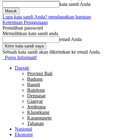
kata sandi Anda
Lupa kata sandi Anda? mendapatkan bantuan
Ketentuan Penggunaan
Pemulihan password
Memulihkan kata sandi anda
email Anda
Sebuah kata sandi akan dikirimkan ke email Anda.
Poros Informatif
Daerah
Provinsi Bali
Badung
Bangli
Buleleng
Denpasar
Gianyar
Jembrana
Klungkung
Karangasem
Tabanan
Nasional
Ekonomi