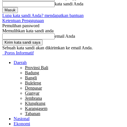
kata sandi Anda
Lupa kata sandi Anda? mendapatkan bantuan
Ketentuan Penggunaan
Pemulihan password
Memulihkan kata sandi anda
email Anda
Sebuah kata sandi akan dikirimkan ke email Anda.
Poros Informatif
Daerah
Provinsi Bali
Badung
Bangli
Buleleng
Denpasar
Gianyar
Jembrana
Klungkung
Karangasem
Tabanan
Nasional
Ekonomi