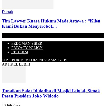
Daerah
Tim Lawyer Kuasa Hukum Made Astawa : “Klien
Kami Bukan Menyerobot,...
PEDOMAN SIBER
PRIVACY POLICY
REDAKSI
© PT. POROS MEDIA PRATAMA I 2019
ARTIKEL LEBIH
Tunaikan Salat Iduladha di Masjid Istiqlal, Simak
Pesan Presiden Joko Widodo
10 Juli 2022