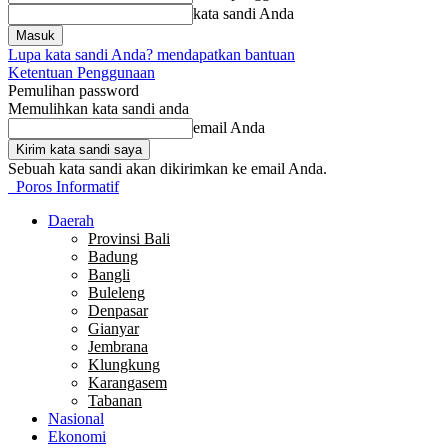
kata sandi Anda
Lupa kata sandi Anda? mendapatkan bantuan
Ketentuan Penggunaan
Pemulihan password
Memulihkan kata sandi anda
email Anda
Sebuah kata sandi akan dikirimkan ke email Anda.
Poros Informatif
Daerah
Provinsi Bali
Badung
Bangli
Buleleng
Denpasar
Gianyar
Jembrana
Klungkung
Karangasem
Tabanan
Nasional
Ekonomi