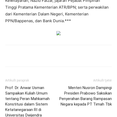
Kewilayahan, Nazib Faizal; jajaran Pejabat Pimpinan
Tinggi Pratama Kementerian ATR/BPN; serta perwakilan
dari Kementerian Dalam Negeri, Kementerian
PPN/Bappenas, dan Bank Dunia.***
Artikulli paraprak
Artikulli tjetër
Prof. Dr. Anwar Usman
Menteri Nusron Dampingi
Sampaikan Kuliah Umum
Presiden Prabowo Saksikan
tentang Peran Mahkamah
Penyerahan Barang Rampasan
Konstitusi dalam Sistem
Negara kepada PT Timah Tbk
Ketatanegaraan RI di
Universitas Dwijendra