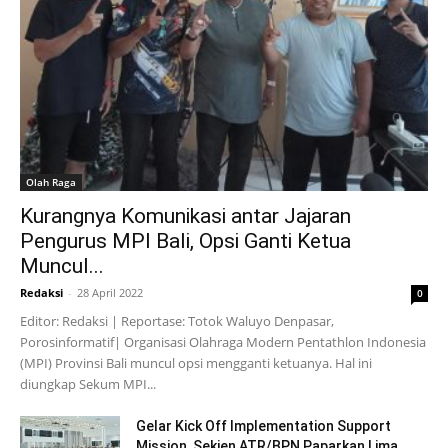
Olah Raga
Kurangnya Komunikasi antar Jajaran
Pengurus MPI Bali, Opsi Ganti Ketua
Muncul...
Redaksi
-
28 April 2022
0
Editor: Redaksi | Reportase: Totok Waluyo Denpasar,
Porosinformatif| Organisasi Olahraga Modern Pentathlon Indonesia
(MPI) Provinsi Bali muncul opsi mengganti ketuanya. Hal ini
diungkap Sekum MPI...
Gelar Kick Off Implementation Support
Mission, Sekjen ATR/BPN Paparkan Lima