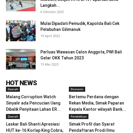
Langkah...
6 Oktober 2025
Mulai Dipadati Pemudik, Kapolda Bali Cek
Pelabuhan Gilimanuk
19 April 2023
Perluas Wawasan Calon Anggota, PWI Bali
Gelar OKK Tahun 2023
13 Mei 2023
HOT NEWS
Daerah
Ekonomi
Malang Corruption Watch
Bertemu Perdana dengan
Sinyalir ada Pencucian Uang
Rekan Media, Simak Paparan
Dibalik Penyitaan Lahan ER...
Kepala Kantor wilayah Bank...
Daerah
Pendidikan
Laskar Bali Shanti Apresiasi
Simak Profil dan Syarat
HUT ke-16 Korlap King Cobra,
Pendaftaran Prodi Ilmu