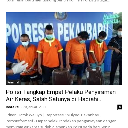
Kriminal
Polisi Tangkap Empat Pelaku Penyiraman
Air Keras, Salah Satunya di Hadiahi...
Redaksi
-
20 Januari 2021
0
Editor : Totok Waluyo | Reportase : Mulyadi Pekanbaru,
Porosinformatif - Empat pelaku tindakan penganiayaan dengan
menyiram air keras sudah diamankan Polisi pada hari Senin...