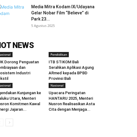
Media Mitra Kodam IX/Udayana
Gelar Nobar Film “Believe” di
Park 23...
5 Agustus 2025
HOT NEWS
asional
Pendidikan
JK Dorong Penguatan
ITB STIKOM Bali
mbiayaan dan
Serahkan Aplikasi Agung
osistem Industri
ARmed kepada BPBD
kstil
Provinsi Bali
asional
Nasional
endakan Kunjungan ke
Upacara Peringatan
luku Utara, Menteri
HANTARU 2025, Menteri
sron Komitmen Kawal
Nusron Realisasikan Asta
nergi Jajaran...
Cita dengan Menjaga...