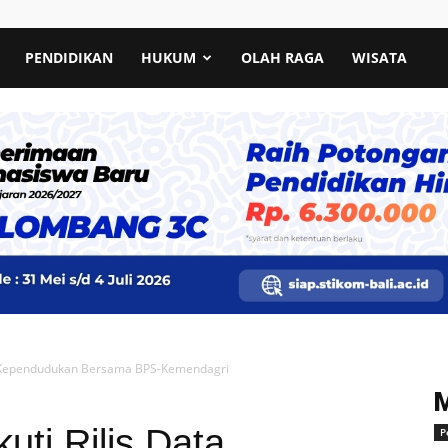
PENDIDIKAN
HUKUM
OLAH RAGA
WISATA
ta Kependudukan Bersama BPS-Kemendagri
uti Rilis Data
P