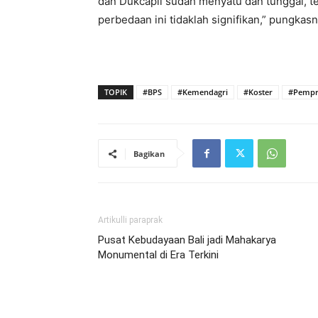
dan Dukcapil sudah menyatu dan tunggal, t
perbedaan ini tidaklah signifikan,” pungkasn
TOPIK
#BPS
#Kemendagri
#Koster
#Pempr
Bagikan
Artikulli paraprak
Pusat Kebudayaan Bali jadi Mahakarya
Monumental di Era Terkini