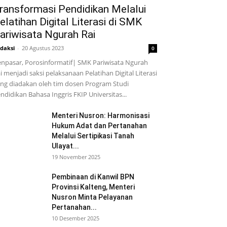
ransformasi Pendidikan Melalui
elatihan Digital Literasi di SMK
ariwisata Ngurah Rai
daksi
-
20 Agustus 2023
0
npasar, Porosinformatif| SMK Pariwisata Ngurah
i menjadi saksi pelaksanaan Pelatihan Digital Literasi
ng diadakan oleh tim dosen Program Studi
ndidikan Bahasa Inggris FKIP Universitas...
Menteri Nusron: Harmonisasi
Hukum Adat dan Pertanahan
Melalui Sertipikasi Tanah
Ulayat...
19 November 2025
Pembinaan di Kanwil BPN
Provinsi Kalteng, Menteri
Nusron Minta Pelayanan
Pertanahan...
10 Desember 2025