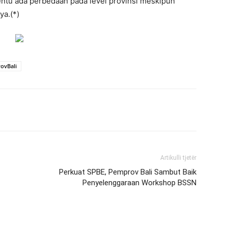
entu ada perbedaan pada level provinsi meskipun
ya.(*)
ovBali
Artikulli tjetër
Perkuat SPBE, Pemprov Bali Sambut Baik
Penyelenggaraan Workshop BSSN