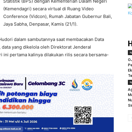
Statistik (BPS) dengan Kementerian Dalam Negeri
(Kemendagri) secara virtual di Ruang Video
Conference (Vidcon), Rumah Jabatan Gubernur Bali,
Jaya Sabha, Denpasar, Kamis (21/1).
Hudori dalam sambutannya saat membacakan Data
ata yang dikelola oleh Direktorat Jenderal
N
ini pertama kalinya dilakukan rilis secara bersama-
O
Pe
Ek
Te
N
Ag
Ma
Nu
Si