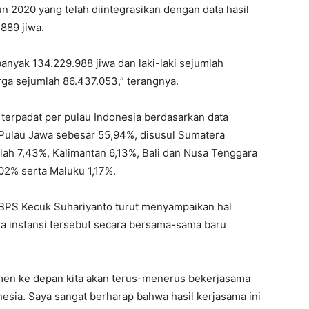
2020 yang telah diintegrasikan dengan data hasil
889 jiwa.
anyak 134.229.988 jiwa dan laki-laki sejumlah
rga sejumlah 86.437.053,” terangnya.
erpadat per pulau Indonesia berdasarkan data
 Pulau Jawa sebesar 55,94%, disusul Sumatera
ah 7,43%, Kalimantan 6,13%, Bali dan Nusa Tenggara
02% serta Maluku 1,17%.
PS Kecuk Suhariyanto turut menyampaikan hal
a instansi tersebut secara bersama-sama baru
en ke depan kita akan terus-menerus bekerjasama
ia. Saya sangat berharap bahwa hasil kerjasama ini