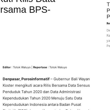
T
rsama BPS-
P
P
Re
De
Ra
ya
Pe
Editor
: Totok Waluyo |
Reportase
: Totok Waluyo
Denpasar, Porosinformatif
– Gubernur Bali Wayan
Koster mengikuti acara Rilis Bersama Data Sensus
Penduduk Tahun 2020 dan Data Administrasi
Kependudukan Tahun 2020 Menuju Satu Data
Kependudukan Indonesia antara Badan Pusat