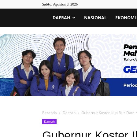
Sabtu, Agustus 8, 2026
Poros
DAERAH
NASIONAL
EKONOMI
Informatif
Beranda
Daerah
Gubernur Koster Ikuti Rilis Da
Daerah
Gubernur Koster Ik