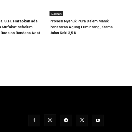
Daerah
da, S.H. Harapkan ada
Prosesi Nyenuk Pura Dalem Manik
 Mufakat sebelum
Penataran Agung Lumintang, Krama
n Bacalon Bandesa Adat
Jalan Kaki 3,5 K