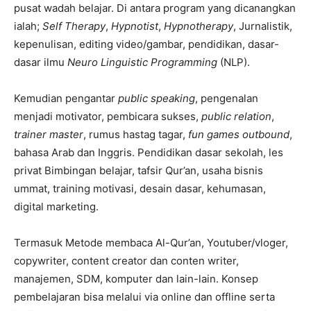
pusat wadah belajar. Di antara program yang dicanangkan
ialah;
Self Therapy
,
Hypnotist
,
Hypnotherapy
, Jurnalistik,
kepenulisan, editing video/gambar, pendidikan, dasar-
dasar ilmu
Neuro Linguistic Programming
(NLP).
Kemudian pengantar
public speaking
, pengenalan
menjadi motivator, pembicara sukses,
public relation
,
trainer master
, rumus hastag tagar,
fun games outbound
,
bahasa Arab dan Inggris. Pendidikan dasar sekolah, les
privat Bimbingan belajar, tafsir Qur’an, usaha bisnis
ummat, training motivasi, desain dasar, kehumasan,
digital marketing.
Termasuk Metode membaca Al-Qur’an, Youtuber/vloger,
copywriter, content creator dan conten writer,
manajemen, SDM, komputer dan lain-lain. Konsep
pembelajaran bisa melalui via online dan offline serta