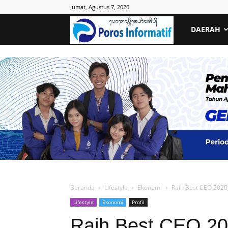
Jumat, Agustus 7, 2026
Poros
DAERAH
Informatif
Beranda
Lifestyle
Ekonomi
Raih Best CEO 2020
Lifestyle
Ekonomi
Profil
Raih Best CEO 20