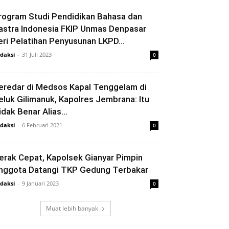
rogram Studi Pendidikan Bahasa dan
astra Indonesia FKIP Unmas Denpasar
eri Pelatihan Penyusunan LKPD...
daksi
-
31 Juli 2023
0
eredar di Medsos Kapal Tenggelam di
eluk Gilimanuk, Kapolres Jembrana: Itu
idak Benar Alias...
daksi
-
6 Februari 2021
0
erak Cepat, Kapolsek Gianyar Pimpin
nggota Datangi TKP Gedung Terbakar
daksi
-
9 Januari 2023
0
Muat lebih banyak