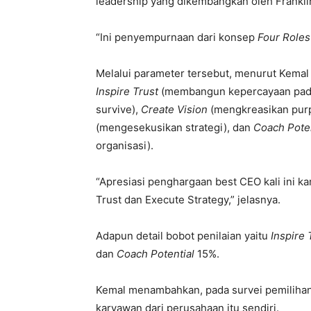
leadership yang dikembangkan oleh Frankli
“Ini penyempurnaan dari konsep
Four Roles
Melalui parameter tersebut, menurut Kema
Inspire Trust
(membangun kepercayaan pada
survive),
Create Vision
(mengkreasikan pur
(mengesekusikan strategi), dan
Coach Poten
organisasi).
“Apresiasi penghargaan best CEO kali ini ka
Trust dan Execute Strategy,” jelasnya.
Adapun detail bobot penilaian yaitu
Inspire 
dan
Coach Potential
15%.
Kemal menambahkan, pada survei pemilihan
karyawan dari perusahaan itu sendiri.