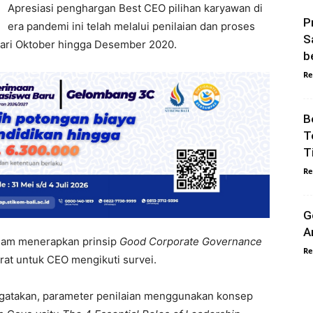
Apresiasi penghargan Best CEO pilihan karyawan di
P
era pandemi ini telah melalui penilaian dan proses
S
 dari Oktober hingga Desember 2020.
b
Re
B
T
T
Re
G
A
alam menerapkan prinsip
Good Corporate Governance
Re
at untuk CEO mengikuti survei.
ngatakan, parameter penilaian menggunakan konsep