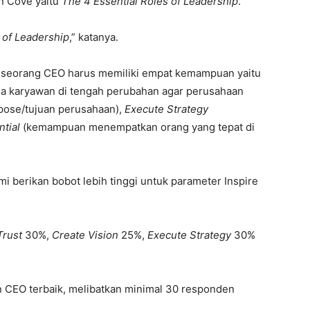
n Cove yaitu
The 4 Essential Roles of Leadership
.
 of Leadership
,” katanya.
l seorang CEO harus memiliki empat kemampuan yaitu
 karyawan di tengah perubahan agar perusahaan
pose/tujuan perusahaan),
Execute Strategy
tial
(kemampuan menempatkan orang yang tepat di
mi berikan bobot lebih tinggi untuk parameter Inspire
Trust
30%,
Create Vision
25%,
Execute Strategy
30%
 CEO terbaik, melibatkan minimal 30 responden