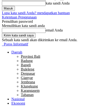
kata sandi Anda
Lupa kata sandi Anda? mendapatkan bantuan
Ketentuan Penggunaan
Pemulihan password
Memulihkan kata sandi anda
email Anda
Sebuah kata sandi akan dikirimkan ke email Anda.
Poros Informatif
Daerah
Provinsi Bali
Badung
Bangli
Buleleng
Denpasar
Gianyar
Jembrana
Klungkung
Karangasem
Tabanan
Nasional
Ekonomi