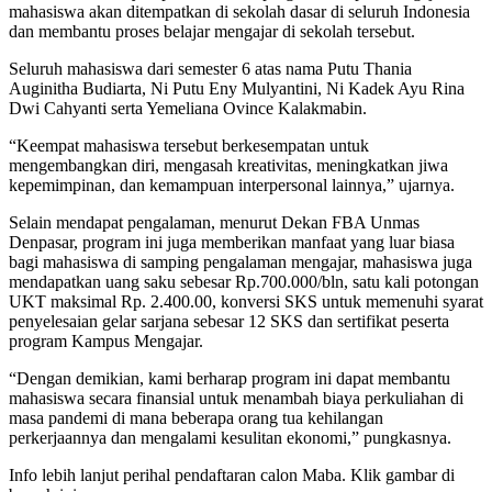
mahasiswa akan ditempatkan di sekolah dasar di seluruh Indonesia
dan membantu proses belajar mengajar di sekolah tersebut.
Seluruh mahasiswa dari semester 6 atas nama Putu Thania
Auginitha Budiarta, Ni Putu Eny Mulyantini, Ni Kadek Ayu Rina
Dwi Cahyanti serta Yemeliana Ovince Kalakmabin.
“Keempat mahasiswa tersebut berkesempatan untuk
mengembangkan diri, mengasah kreativitas, meningkatkan jiwa
kepemimpinan, dan kemampuan interpersonal lainnya,” ujarnya.
Selain mendapat pengalaman, menurut Dekan FBA Unmas
Denpasar, program ini juga memberikan manfaat yang luar biasa
bagi mahasiswa di samping pengalaman mengajar, mahasiswa juga
mendapatkan uang saku sebesar Rp.700.000/bln, satu kali potongan
UKT maksimal Rp. 2.400.00, konversi SKS untuk memenuhi syarat
penyelesaian gelar sarjana sebesar 12 SKS dan sertifikat peserta
program Kampus Mengajar.
“Dengan demikian, kami berharap program ini dapat membantu
mahasiswa secara finansial untuk menambah biaya perkuliahan di
masa pandemi di mana beberapa orang tua kehilangan
perkerjaannya dan mengalami kesulitan ekonomi,” pungkasnya.
Info lebih lanjut perihal pendaftaran calon Maba. Klik gambar di