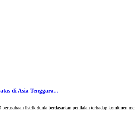
tas di Asia Tenggara...
erusahaan listrik dunia berdasarkan penilaian terhadap komitmen mene