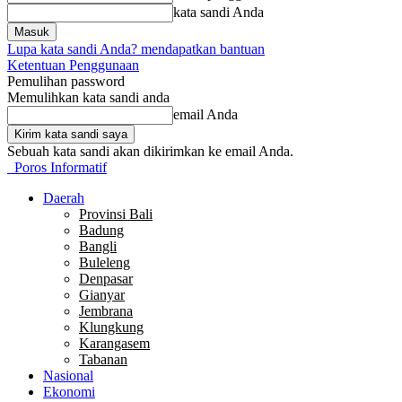
kata sandi Anda
Lupa kata sandi Anda? mendapatkan bantuan
Ketentuan Penggunaan
Pemulihan password
Memulihkan kata sandi anda
email Anda
Sebuah kata sandi akan dikirimkan ke email Anda.
Poros Informatif
Daerah
Provinsi Bali
Badung
Bangli
Buleleng
Denpasar
Gianyar
Jembrana
Klungkung
Karangasem
Tabanan
Nasional
Ekonomi