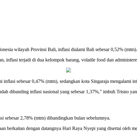
onesia wilayah Provinsi Bali, inflasi dialami Bali sebesar 0,52% (mtm)
lasi terjadi di dua kelompok barang, volatile food dan administered pr
 inflasi sebesar 0,47% (mtm), sedangkan kota Singaraja mengalami inf
rendah dibanding inflasi nasional yang sebesar 1,37%,” imbuh Trisno 
lasi sebesar 2,78% (mtm) dibandingkan bulan sebelumnya.
taan berkaitan dengan datangnya Hari Raya Nyepi yang disertai oleh m