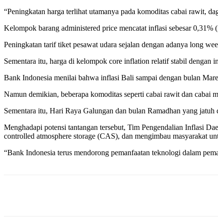
“Peningkatan harga terlihat utamanya pada komoditas cabai rawit, d
Kelompok barang administered price mencatat inflasi sebesar 0,31% (
Peningkatan tarif tiket pesawat udara sejalan dengan adanya long we
Sementara itu, harga di kelompok core inflation relatif stabil dengan 
Bank Indonesia menilai bahwa inflasi Bali sampai dengan bulan Maret
Namun demikian, beberapa komoditas seperti cabai rawit dan cabai m
Sementara itu, Hari Raya Galungan dan bulan Ramadhan yang jatuh d
Menghadapi potensi tantangan tersebut, Tim Pengendalian Inflasi Da
controlled atmosphere storage (CAS), dan mengimbau masyarakat unt
“Bank Indonesia terus mendorong pemanfaatan teknologi dalam pem
Bagikan