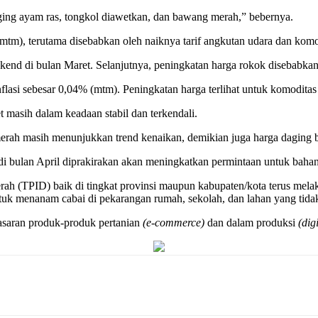
aging ayam ras, tongkol diawetkan, dan bawang merah,” bebernya.
mtm), terutama disebabkan oleh naiknya tarif angkutan udara dan komo
ekend di bulan Maret. Selanjutnya, peningkatan harga rokok disebabka
inflasi sebesar 0,04% (mtm). Peningkatan harga terlihat untuk komoditas
 masih dalam keadaan stabil dan terkendali.
erah masih menunjukkan trend kenaikan, demikian juga harga daging b
i bulan April diprakirakan akan meningkatkan permintaan untuk baha
erah (TPID) baik di tingkat provinsi maupun kabupaten/kota terus mel
uk menanam cabai di pekarangan rumah, sekolah, dan lahan yang tidak
asaran produk-produk pertanian
(e-commerce)
dan dalam produksi
(dig