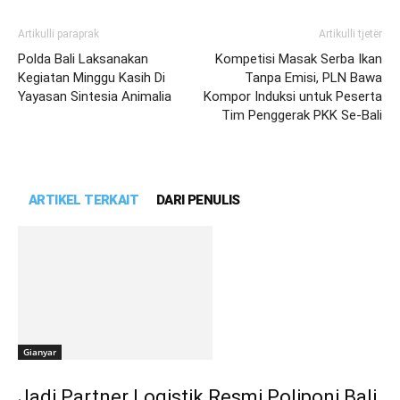
Artikulli paraprak
Artikulli tjetër
Polda Bali Laksanakan
Kompetisi Masak Serba Ikan
Kegiatan Minggu Kasih Di
Tanpa Emisi, PLN Bawa
Yayasan Sintesia Animalia
Kompor Induksi untuk Peserta
Tim Penggerak PKK Se-Bali
ARTIKEL TERKAIT
DARI PENULIS
Gianyar
Jadi Partner Logistik Resmi Poliponi Bali,