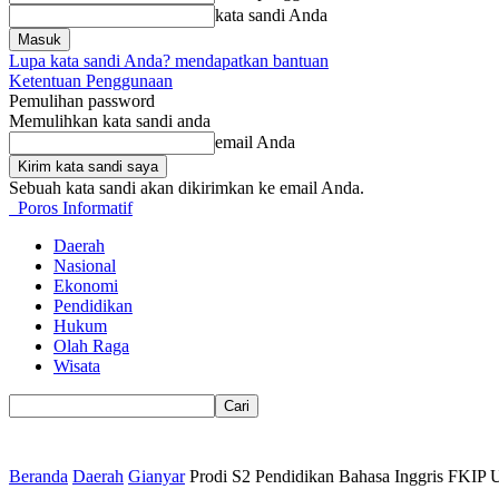
kata sandi Anda
Lupa kata sandi Anda? mendapatkan bantuan
Ketentuan Penggunaan
Pemulihan password
Memulihkan kata sandi anda
email Anda
Sebuah kata sandi akan dikirimkan ke email Anda.
Poros Informatif
Daerah
Nasional
Ekonomi
Pendidikan
Hukum
Olah Raga
Wisata
Beranda
Daerah
Gianyar
Prodi S2 Pendidikan Bahasa Inggris FKIP 