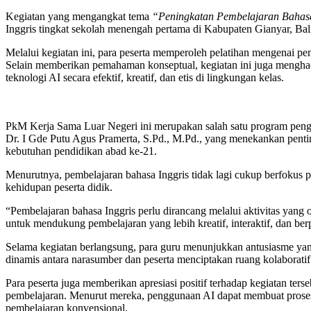
Kegiatan yang mengangkat tema
“Peningkatan Pembelajaran Bahasa
Inggris tingkat sekolah menengah pertama di Kabupaten Gianyar, Ba
Melalui kegiatan ini, para peserta memperoleh pelatihan mengenai p
Selain memberikan pemahaman konseptual, kegiatan ini juga mengh
teknologi AI secara efektif, kreatif, dan etis di lingkungan kelas.
PkM Kerja Sama Luar Negeri ini merupakan salah satu program penga
Dr. I Gde Putu Agus Pramerta, S.Pd., M.Pd., yang menekankan pentin
kebutuhan pendidikan abad ke-21.
Menurutnya, pembelajaran bahasa Inggris tidak lagi cukup berfokus 
kehidupan peserta didik.
“Pembelajaran bahasa Inggris perlu dirancang melalui aktivitas yang
untuk mendukung pembelajaran yang lebih kreatif, interaktif, dan ber
Selama kegiatan berlangsung, para guru menunjukkan antusiasme yang t
dinamis antara narasumber dan peserta menciptakan ruang kolaboratif
Para peserta juga memberikan apresiasi positif terhadap kegiatan t
pembelajaran. Menurut mereka, penggunaan AI dapat membuat proses b
pembelajaran konvensional.