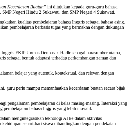
tuan Kecerdasan Buatan”
ini ditujukan kepada guru-guru bahasa
uh, SMP Negeri Hindu 2 Sukawati, dan SMP Negeri 4 Sukawati.
gkatkan kualitas pembelajaran bahasa Inggris sebagai bahasa asing.
ikan pembelajaran berbasis tugas yang bermakna dengan dukungan
a Inggris FKIP Unmas Denpasar. Hadir sebagai narasumber utama,
ggris sebagai bentuk adaptasi terhadap perkembangan zaman dan
laman belajar yang autentik, kontekstual, dan relevan dengan
t ini, guru perlu mampu memanfaatkan kecerdasan buatan secara bijak
rbagi pengalaman pembelajaran di kelas masing-masing. Interaksi yang
 pembelajaran bahasa Inggris yang lebih inovatif.
dalam mengintegrasikan teknologi AI ke dalam aktivitas
an kehidupan sehari-hari siswa dibandingkan dengan pendekatan