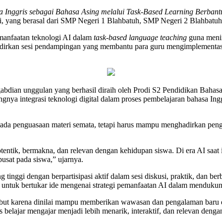
 Inggris sebagai Bahasa Asing melalui Task-Based Learning Berban
li, yang berasal dari SMP Negeri 1 Blahbatuh, SMP Negeri 2 Blahbat
emanfaatan teknologi AI dalam
task-based language teaching
guna menin
adirkan sesi pendampingan yang membantu para guru mengimplementas
bdian unggulan yang berhasil diraih oleh Prodi S2 Pendidikan Bahas
gnya integrasi teknologi digital dalam proses pembelajaran bahasa In
pada penguasaan materi semata, tetapi harus mampu menghadirkan penga
 otentik, bermakna, dan relevan dengan kehidupan siswa. Di era AI saa
pusat pada siswa,” ujarnya.
inggi dengan berpartisipasi aktif dalam sesi diskusi, praktik, dan be
 untuk bertukar ide mengenai strategi pemanfaatan AI dalam mendukung
ersebut karena dinilai mampu memberikan wawasan dan pengalaman baru 
elajar mengajar menjadi lebih menarik, interaktif, dan relevan deng