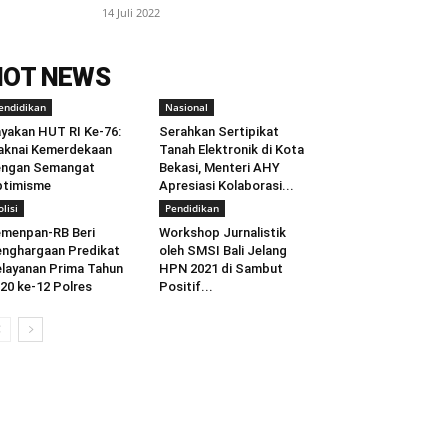
14 Juli 2022
HOT NEWS
endidikan
Nasional
yakan HUT RI Ke-76:
Serahkan Sertipikat
knai Kemerdekaan
Tanah Elektronik di Kota
engan Semangat
Bekasi, Menteri AHY
ptimisme
Apresiasi Kolaborasi...
olisi
Pendidikan
menpan-RB Beri
Workshop Jurnalistik
nghargaan Predikat
oleh SMSI Bali Jelang
layanan Prima Tahun
HPN 2021 di Sambut
20 ke-12 Polres
Positif...