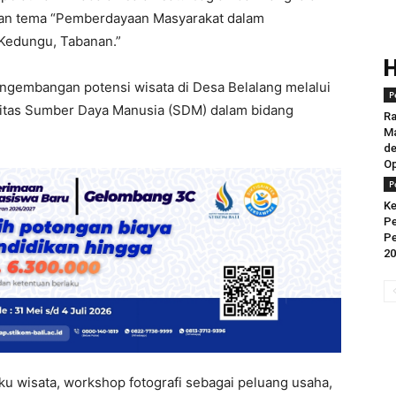
an tema “Pemberdayaan Masyarakat dalam
 Kedungu, Tabanan.”
ngembangan potensi wisata di Desa Belalang melalui
P
alitas Sumber Daya Manusia (SDM) dalam bidang
Ra
Ma
d
O
P
Ke
Pe
Pe
20
laku wisata, workshop fotografi sebagai peluang usaha,