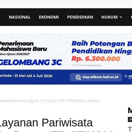
NASIONAL
EKONOMI
PENDIDIKAN
HUKUM
wisata Berbasis Digital, Tim Dosen ITB STIKOM Bali Lakukan...
Layanan Pariwisata
P
T