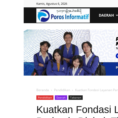
Kamis, Agustus 6, 2026
Poros
DAERAH
Informatif
Beranda
Pendidikan
Kuatkan Fondasi Layanan Pari
Pendidikan
Daerah
Tabanan
Kuatkan Fondasi 