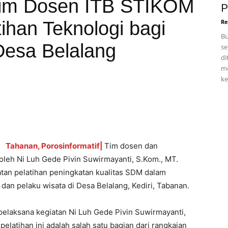
 Tim Dosen ITB STIKOM
P
ihan Teknologi bagi
Re
Bu
Desa Belalang
se
di
m
ke
Tahanan, Porosinformatif|
Tim dosen dan
leh Ni Luh Gede Pivin Suwirmayanti, S.Kom., MT.
tan pelatihan peningkatan kualitas SDM dalam
an pelaku wisata di Desa Belalang, Kediri, Tabanan.
pelaksana kegiatan Ni Luh Gede Pivin Suwirmayanti,
latihan ini adalah salah satu bagian dari rangkaian