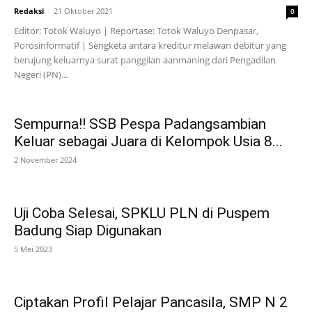
Redaksi
-
21 Oktober 2021
0
Editor: Totok Waluyo | Reportase: Totok Waluyo Denpasar,
Porosinformatif | Sengketa antara kreditur melawan debitur yang
berujung keluarnya surat panggilan aanmaning dari Pengadilan
Negeri (PN)...
Sempurna!! SSB Pespa Padangsambian
Keluar sebagai Juara di Kelompok Usia 8...
2 November 2024
Uji Coba Selesai, SPKLU PLN di Puspem
Badung Siap Digunakan
5 Mei 2023
Ciptakan Profil Pelajar Pancasila, SMP N 2