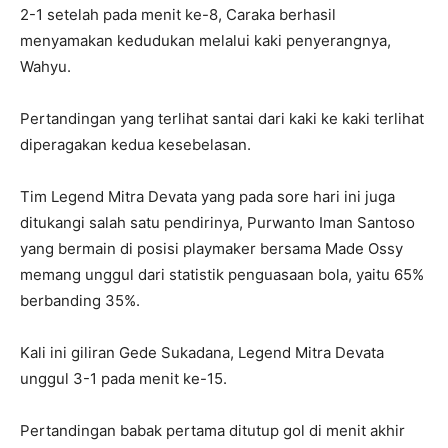
2-1 setelah pada menit ke-8, Caraka berhasil
menyamakan kedudukan melalui kaki penyerangnya,
Wahyu.
Pertandingan yang terlihat santai dari kaki ke kaki terlihat
diperagakan kedua kesebelasan.
Tim Legend Mitra Devata yang pada sore hari ini juga
ditukangi salah satu pendirinya, Purwanto Iman Santoso
yang bermain di posisi playmaker bersama Made Ossy
memang unggul dari statistik penguasaan bola, yaitu 65%
berbanding 35%.
Kali ini giliran Gede Sukadana, Legend Mitra Devata
unggul 3-1 pada menit ke-15.
Pertandingan babak pertama ditutup gol di menit akhir