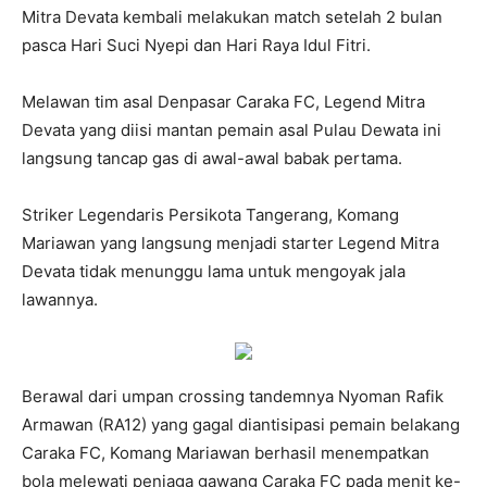
Mitra Devata kembali melakukan match setelah 2 bulan
pasca Hari Suci Nyepi dan Hari Raya Idul Fitri.
Melawan tim asal Denpasar Caraka FC, Legend Mitra
Devata yang diisi mantan pemain asal Pulau Dewata ini
langsung tancap gas di awal-awal babak pertama.
Striker Legendaris Persikota Tangerang, Komang
Mariawan yang langsung menjadi starter Legend Mitra
Devata tidak menunggu lama untuk mengoyak jala
lawannya.
Berawal dari umpan crossing tandemnya Nyoman Rafik
Armawan (RA12) yang gagal diantisipasi pemain belakang
Caraka FC, Komang Mariawan berhasil menempatkan
bola melewati penjaga gawang Caraka FC pada menit ke-