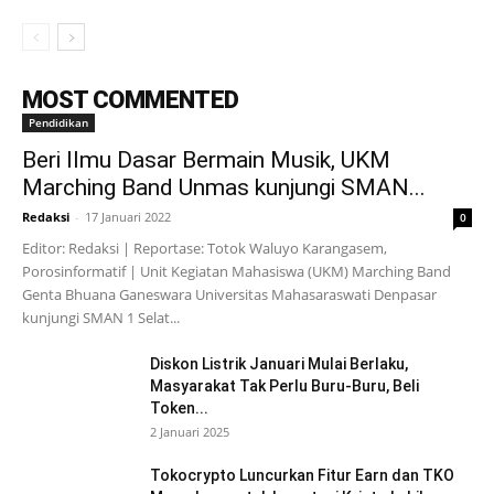
MOST COMMENTED
Pendidikan
Beri Ilmu Dasar Bermain Musik, UKM
Marching Band Unmas kunjungi SMAN...
Redaksi
-
17 Januari 2022
0
Editor: Redaksi | Reportase: Totok Waluyo Karangasem,
Porosinformatif | Unit Kegiatan Mahasiswa (UKM) Marching Band
Genta Bhuana Ganeswara Universitas Mahasaraswati Denpasar
kunjungi SMAN 1 Selat...
Diskon Listrik Januari Mulai Berlaku,
Masyarakat Tak Perlu Buru-Buru, Beli
Token...
2 Januari 2025
Tokocrypto Luncurkan Fitur Earn dan TKO