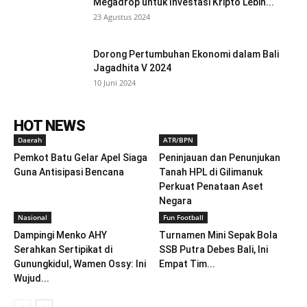
Megadrop untuk Investasi Kripto Lebih...
23 Agustus 2024
Dorong Pertumbuhan Ekonomi dalam Bali
Jagadhita V 2024
10 Juni 2024
HOT NEWS
Daerah
ATR/BPN
Pemkot Batu Gelar Apel Siaga
Peninjauan dan Penunjukan
Guna Antisipasi Bencana
Tanah HPL di Gilimanuk
Perkuat Penataan Aset
Negara
Nasional
Fun Football
Dampingi Menko AHY
Turnamen Mini Sepak Bola
Serahkan Sertipikat di
SSB Putra Debes Bali, Ini
Gunungkidul, Wamen Ossy: Ini
Empat Tim...
Wujud...