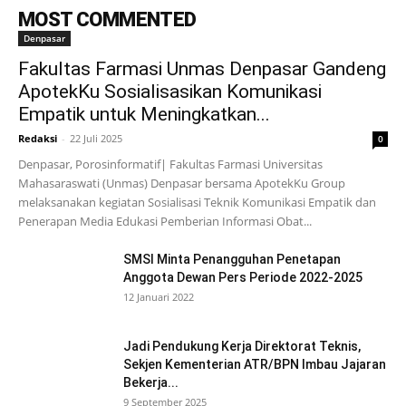
MOST COMMENTED
Denpasar
Fakultas Farmasi Unmas Denpasar Gandeng
ApotekKu Sosialisasikan Komunikasi
Empatik untuk Meningkatkan...
Redaksi
-
22 Juli 2025
0
Denpasar, Porosinformatif| Fakultas Farmasi Universitas
Mahasaraswati (Unmas) Denpasar bersama ApotekKu Group
melaksanakan kegiatan Sosialisasi Teknik Komunikasi Empatik dan
Penerapan Media Edukasi Pemberian Informasi Obat...
SMSI Minta Penangguhan Penetapan
Anggota Dewan Pers Periode 2022-2025
12 Januari 2022
Jadi Pendukung Kerja Direktorat Teknis,
Sekjen Kementerian ATR/BPN Imbau Jajaran
Bekerja...
9 September 2025