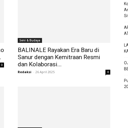
Ko
An
Si
AP
A
Seni & Budaya
L
so
BALINALE Rayakan Era Baru di
K
.
Sanur dengan Kemitraan Resmi
O
dan Kolaborasi...
0
B
Redaksi
-
26 April 2025
0
P
20