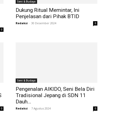
Seni & Budaya
Dukung Ritual Memintar, Ini
Penjelasan dari Pihak BTID
Redaksi
-
30 Desember 2024
0
0
Seni & Budaya
Pengenalan AIKIDO, Seni Bela Diri
S
Tradisional Jepang di SDN 11
Dauh...
Redaksi
-
7 Agustus 2024
0
0