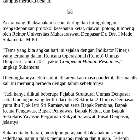
kampus merdeka belajar.
Acara yang dilaksanakan secara daring dan luring dengan
mengedepankan protokol kesehatan ketat, diawali potong tumpeng
oleh Rektor Universitas Mahasaraswati Denpasar Dr. Drs. I Made
Sukamerta, M.Pd.
“Tema yang kita angkat hari ini sejalan dengan Indikator Kinerja
yang tertuang dalam Rencana Operasional (Renop) Unmas
Denpasar Tahun 2021 yakni
Competent Human Resources
,”
ungkap Sukamerta.
Diterangkannya lebih lanjut, dikarenakan masa pandemi, dies natalis
kali ini memang berbeda dengan tahun sebelumnya.
“Jadi hanya diikuti beberapa Pejabat Struktural Unmas Denpasar
serta Undangan yang terdiri dari Ibu Rektor ke-2 Unmas Denpasar
yaitu Ibu Tjok Istri Sri Ramaswati serta Bapak Pembina, Bapak
Ketua Pengawas, Bapak Pengawas, Bapak Ketua, dan Bapak
Sekretaris Yayasan Perguruan Rakyat Saraswati Pusat Denpasar,”
jelasnya.
Sukamerta berharap, meskipun perayaan dilaksanakan secara
sederhana, namun tidak mengurangi makna dan tujuan. Terlebih