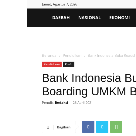
Jumat, Agustus 7, 2026
Poros
DAERAH
NASIONAL
EKONOMI
Informatif
Beranda
Pendidikan
Bank Indonesia Buka Roadsh
Pendidikan
Profil
Bank Indonesia 
Boarding UMKM Bal
Penulis
Redaksi
-
26 April 2021
Bagikan