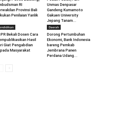
mbudsman RI
Unmas Denpasar
rwakilan Provinsi Bali
Gandeng Kumamoto
kukan Penilaian Yanlik
Gakuen University
Jepang Tanam...
endidikan
Daerah
PR Bekali Dosen Cara
Dorong Pertumbuhan
mpublikasikan Hasil
Ekonomi, Bank Indonesia
ri Giat Pengabdian
bareng Pemkab
pada Masyarakat
Jembrana Panen
Perdana Udang...