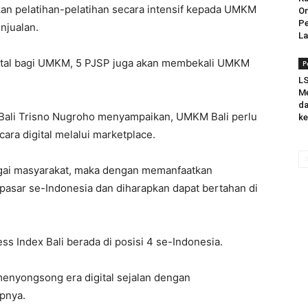
kan pelatihan-pelatihan secara intensif kepada UMKM
O
Pe
njualan.
La
igital bagi UMKM, 5 PJSP juga akan membekali UMKM
P
LS
Me
da
 Bali Trisno Nugroho menyampaikan, UMKM Bali perlu
ke
ra digital melalui marketplace.
agai masyarakat, maka dengan memanfaatkan
asar se-Indonesia dan diharapkan dapat bertahan di
ess Index Bali berada di posisi 4 se-Indonesia.
menyongsong era digital sejalan dengan
apnya.