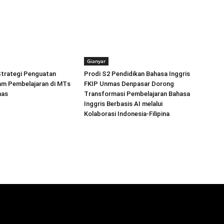
Gianyar
trategi Penguatan
Prodi S2 Pendidikan Bahasa Inggris
lam Pembelajaran di MTs
FKIP Unmas Denpasar Dorong
mas
Transformasi Pembelajaran Bahasa
Inggris Berbasis AI melalui
Kolaborasi Indonesia-Filipina