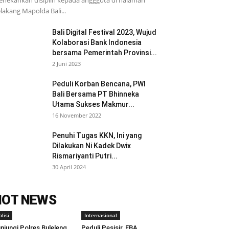
nekankan disiplin kepada angggota di halaman
lakang Mapolda Bali...
Bali Digital Festival 2023, Wujud
Kolaborasi Bank Indonesia
bersama Pemerintah Provinsi...
2 Juni 2023
Peduli Korban Bencana, PWI
Bali Bersama PT Bhinneka
Utama Sukses Makmur...
16 November 2022
Penuhi Tugas KKN, Ini yang
Dilakukan Ni Kadek Dwix
Rismariyanti Putri...
30 April 2024
HOT NEWS
olisi
Internasional
njungi Polres Buleleng,
Peduli Pesisir, FBA