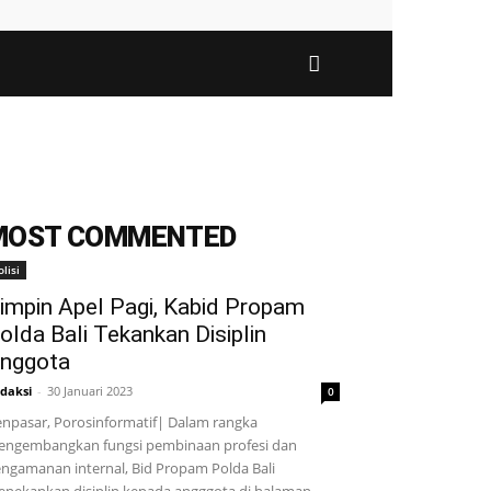
MOST COMMENTED
olisi
impin Apel Pagi, Kabid Propam
olda Bali Tekankan Disiplin
nggota
daksi
-
30 Januari 2023
0
npasar, Porosinformatif| Dalam rangka
ngembangkan fungsi pembinaan profesi dan
ngamanan internal, Bid Propam Polda Bali