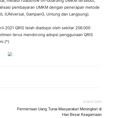
ital, melalui roadshow on-boarding UMKM tersebut,
italisasi pembayaran UMKM dengan penerapan metode
 (UNiversal, GampanG, Untung dan Langsung).
l 2021 QRIS telah diadopsi oleh sekitar 206.000
omitmen terus mendorong adopsi penggunaan QRIS
i.(*)
Artikulli tjetër
m
Permintaan Uang Tunai Masyarakat Meningkat di
Hari Besar Keagamaan