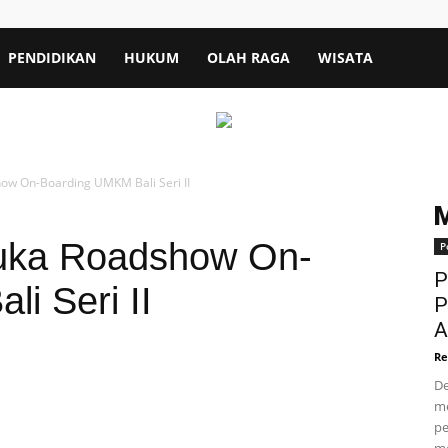
PENDIDIKAN
HUKUM
OLAH RAGA
WISATA
ow On-Boarding UMKM Bali Seri II
Buka Roadshow On-
P
P
i Seri II
P
A
Re
De
me
pe