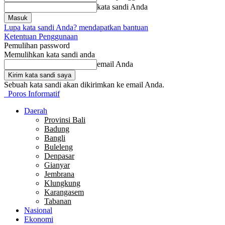
kata sandi Anda
Lupa kata sandi Anda? mendapatkan bantuan
Ketentuan Penggunaan
Pemulihan password
Memulihkan kata sandi anda
email Anda
Sebuah kata sandi akan dikirimkan ke email Anda.
Poros Informatif
Daerah
Provinsi Bali
Badung
Bangli
Buleleng
Denpasar
Gianyar
Jembrana
Klungkung
Karangasem
Tabanan
Nasional
Ekonomi