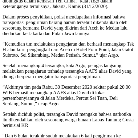
dibungkus dalam kemasan Teh China,” kata Argo dalam
keteranganya tertulisnya, Jakarta, Kamis (31/12/2020).
Dalam proses penyidikan, polisi mendapatkan informasi bahwa
transportasi pengiriman barang haram tersebut dikendalikan oleh
seseorang bernama David yang dikirim dari Aceh ke Medan lalu
diedarkan ke Jakarta dan Pulau Jawa lainnya.
“Kemudian tim melakukan pengejaran dan berhasil menangkap Tsk
H atau kurir pengangkut dari Aceh di Hotel Four Point, Jalan Gatot
Subroto, Sei Sikambing, Medan Petisah, Sumut,” ujar Argo.
Setelah menangkap 4 tersangka, kata Argo, petugas langsung
melakukan pengejaran terhadap tersangka AAFS alias David yang
diduga berperan mengatur transportasi pengiriman.
“Akhirnya tim pada Rabu, 30 Desember 2020 sekitar pukul 20.00
WIB berhasil menangkap AAFS alias David di lokasi
persembunyiannya di Jalan Merdeka, Percut Sei Tuan, Deli
Serdang, Sumut,” ucap Argo.
Setelah diciduk polisi, tersangka David mengaku bahwa narkotika
itu dikendalikan oleh seseorang warga binaan Lapas Tanjung Gusta
berinisial KR.
“Dan 6 bulan terakhir sudah melakukan 6 kali pengiriman ke