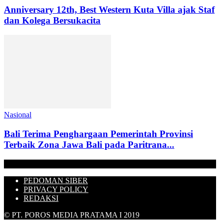
Anniversary 12th, Best Western Kuta Villa ajak Staf
dan Kolega Bersukacita
Nasional
Bali Terima Penghargaan Pemerintah Provinsi
Terbaik Zona Jawa Bali pada Paritrana...
PEDOMAN SIBER
PRIVACY POLICY
REDAKSI
© PT. POROS MEDIA PRATAMA I 2019