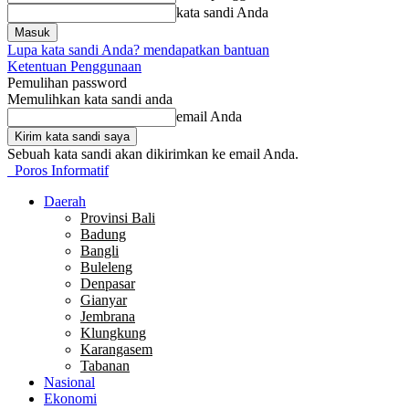
kata sandi Anda
Lupa kata sandi Anda? mendapatkan bantuan
Ketentuan Penggunaan
Pemulihan password
Memulihkan kata sandi anda
email Anda
Sebuah kata sandi akan dikirimkan ke email Anda.
Poros Informatif
Daerah
Provinsi Bali
Badung
Bangli
Buleleng
Denpasar
Gianyar
Jembrana
Klungkung
Karangasem
Tabanan
Nasional
Ekonomi