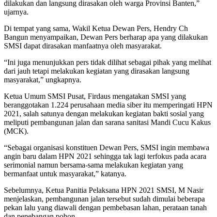
dilakukan dan langsung dirasakan oleh warga Provinsi Banten,”
ujarnya.
Di tempat yang sama, Wakil Ketua Dewan Pers, Hendry Ch
Bangun menyampaikan, Dewan Pers berharap apa yang dilakukan
SMSI dapat dirasakan manfaatnya oleh masyarakat.
“Ini juga menunjukkan pers tidak dilihat sebagai pihak yang melihat
dari jauh tetapi melakukan kegiatan yang dirasakan langsung
masyarakat,” ungkapnya.
Ketua Umum SMSI Pusat, Firdaus mengatakan SMSI yang
beranggotakan 1.224 perusahaan media siber itu memperingati HPN
2021, salah satunya dengan melakukan kegiatan bakti sosial yang
meliputi pembangunan jalan dan sarana sanitasi Mandi Cucu Kakus
(MCK).
“Sebagai organisasi konstituen Dewan Pers, SMSI ingin membawa
angin baru dalam HPN 2021 sehingga tak lagi terfokus pada acara
serimonial namun bersama-sama melakukan kegiatan yang
bermanfaat untuk masyarakat,” katanya.
Sebelumnya, Ketua Panitia Pelaksana HPN 2021 SMSI, M Nasir
menjelaskan, pembangunan jalan tersebut sudah dimulai beberapa
pekan lalu yang diawali dengan pembebasan lahan, perataan tanah
dan penebangan pohon.