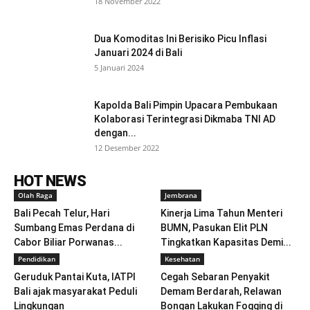
18 November 2022
Dua Komoditas Ini Berisiko Picu Inflasi
Januari 2024 di Bali
5 Januari 2024
Kapolda Bali Pimpin Upacara Pembukaan
Kolaborasi Terintegrasi Dikmaba TNI AD
dengan...
12 Desember 2022
HOT NEWS
Olah Raga
Jembrana
Bali Pecah Telur, Hari
Kinerja Lima Tahun Menteri
Sumbang Emas Perdana di
BUMN, Pasukan Elit PLN
Cabor Biliar Porwanas...
Tingkatkan Kapasitas Demi...
Pendidikan
Kesehatan
Geruduk Pantai Kuta, IATPI
Cegah Sebaran Penyakit
Bali ajak masyarakat Peduli
Demam Berdarah, Relawan
Lingkungan
Bongan Lakukan Fogging di