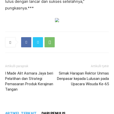
lulus dengan lancar dan sukses setelahnya,”
pungkasnya.***
Artikulli paraprak
Artikulli tjetër
I Made Alit Asmara Jaya beri
Simak Harapan Rektor Unmas
Pelatihan dan Strategi
Denpasar kepada Lulusan pada
Pemasaran Produk Kerajinan
Upacara Wisuda Ke-65
Tangan
ARTIKEL TERKAIT
DARI PENULIS