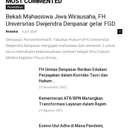
MOST COMMENTED
Pendidikan
Bekali Mahasiswa Jiwa Wirausaha, FH
Universitas Dwijendra Denpasar gelar FGD
Redaksi
-
6 Juli 2024
0
Denpasar, Porosinformatif| Fakultas Hukum (FH) Universitas
Dwijendra Denpasar mengajak mahasiswa dari semester 2 untuk
terus memahami kewirausahaan sembari belajar ilmu hukum.
Melalui kegiatan Focus Group...
FH Unmas Denpasar Berikan Edukasi
Perpajakan dalam Konteks Teori dan
Hukum...
27 November 2023
Kementerian ATR/BPN Matangkan
Transformasi Layanan dalam Rapim
27 Agustus 2025
Esensi Idul Adha di Masa Pandemi,