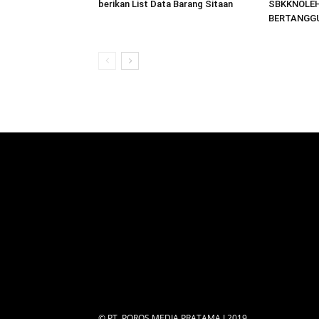
berikan List Data Barang Sitaan
SBKKNOLEH
BERTANGG
© PT. POROS MEDIA PRATAMA I 2019