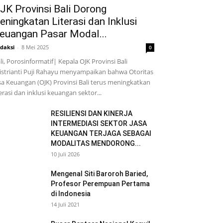
JK Provinsi Bali Dorong
eningkatan Literasi dan Inklusi
euangan Pasar Modal...
daksi
-
8 Mei 2025
0
li, Porosinformatif| Kepala OJK Provinsi Bali
istrianti Puji Rahayu menyampaikan bahwa Otoritas
sa Keuangan (OJK) Provinsi Bali terus meningkatkan
terasi dan inklusi keuangan sektor...
RESILIENSI DAN KINERJA
INTERMEDIASI SEKTOR JASA
KEUANGAN TERJAGA SEBAGAI
MODALITAS MENDORONG...
10 Juli 2026
Mengenal Siti Baroroh Baried,
Profesor Perempuan Pertama
di Indonesia
14 Juli 2021