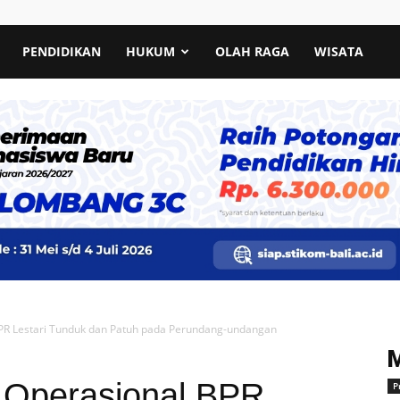
PENDIDIKAN
HUKUM
OLAH RAGA
WISATA
PR Lestari Tunduk dan Patuh pada Perundang-undangan
 Operasional BPR
P