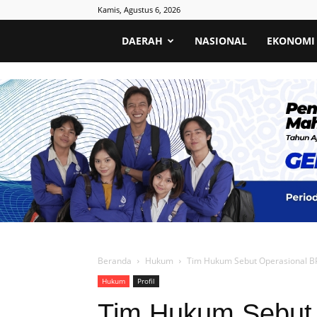
Kamis, Agustus 6, 2026
Poros
DAERAH
NASIONAL
EKONOMI
Informatif
Beranda
Hukum
Tim Hukum Sebut Operasional B
Hukum
Profil
Tim Hukum Sebut