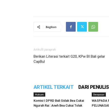
Bagikan
Artikulli paraprak
Berikan Literasi terkait G20, KPw BI Bali gelar
CapBul
ARTIKEL TERKAIT
DARI PENULIS
Hukum
Denpasar
Komisi I DPRD Bali Sidak Bea Cukai
WASPADA 
Ngurah Rai : Aneh Bea Cukai Tolak
PELUNASAN