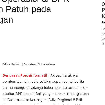
O
n Patuh pada
P
K
gan
Re
Ba
Kr
Ja
li
Editor: Redaksi | Reportase: Totok Waluyo
Denpasar, Porosinformatif
| Akibat maraknya
pemberitaan di media cetak maupun portal berita
online mengenai adanya beberapa debitur dan eks-
debitur BPR Lestari Bali yang melakukan pengaduan
ke Otoritas Jasa Keuangan (OJK) Regional 8 Bali-