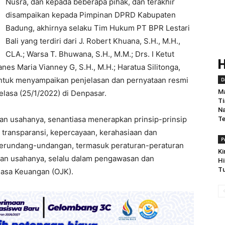
Nusra, dan kepada beberapa pihak, dan terakhir
disampaikan kepada Pimpinan DPRD Kabupaten
Badung, akhirnya selaku Tim Hukum PT BPR Lestari
Bali yang terdiri dari J. Robert Khuana, S.H., M.H.,
CLA.; Warsa T. Bhuwana, S.H., M.M.; Drs. I Ketut
anes Maria Vianney G, S.H., M.H.; Haratua Silitonga,
untuk menyampaikan penjelasan dan pernyataan resmi
D
Ma
lasa (25/1/2022) di Denpasar.
Ti
Na
kan usahanya, senantiasa menerapkan prinsip-prinsip
Te
n, transparansi, kepercayaan, kerahasiaan dan
P
perundang-undangan, termasuk peraturan-peraturan
Ki
nkan usahanya, selalu dalam pengawasan dan
Hi
Tu
Jasa Keuangan (OJK).