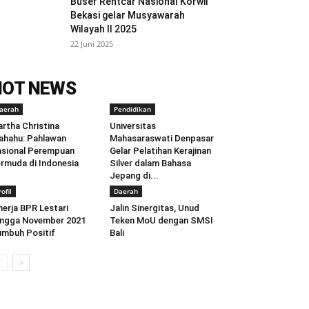
Buser Rentcar Nasional Korwil
Bekasi gelar Musyawarah
Wilayah II 2025
22 Juni 2025
HOT NEWS
aerah
Pendidikan
rtha Christina
Universitas
ahahu: Pahlawan
Mahasaraswati Denpasar
sional Perempuan
Gelar Pelatihan Kerajinan
rmuda di Indonesia
Silver dalam Bahasa
Jepang di...
rofil
Daerah
nerja BPR Lestari
Jalin Sinergitas, Unud
ngga November 2021
Teken MoU dengan SMSI
mbuh Positif
Bali